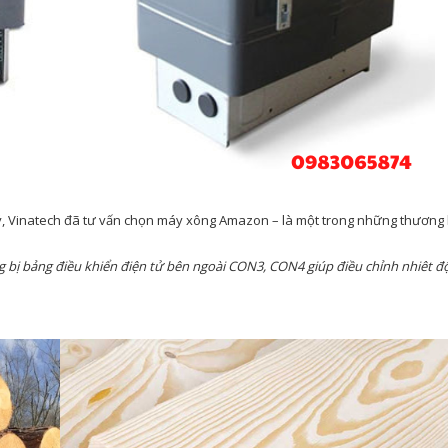
lý, Vinatech đã tư vấn chọn máy xông Amazon – là một trong những thương h
g bị bảng điều khiển điện tử bên ngoài CON3, CON4 giúp điều chỉnh nhiêt độ