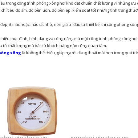
đầu trong công trình phòng xông hơi khô đạt chuẩn chất lượng vì những ưu đ
át chỉ tiêu độ ẩm, độ bền uốn, độ bền ép, kiểm soát tốt những tình trạng th
ẹp, ít mắc hoặc mắc rất nhỏ, nên giá trị đầu tư thiết kế, thi công phòng x
 nhiều mục đính, hình dạng và công năng mà một công trình phòng xông hơi
ếu tố chất lượng mà bất cứ khách hàng nào cũng quan tâm.
hòng xông
là không thể thiếu, giúp người dùng thoải mái hơn trong quá tr