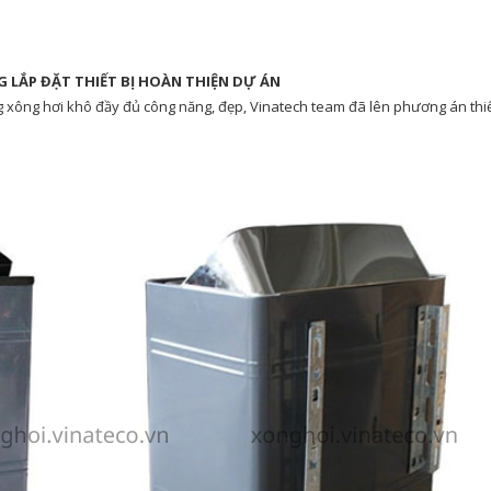
NG LẮP ĐẶT THIẾT BỊ HOÀN THIỆN DỰ ÁN
 xông hơi khô đầy đủ công năng, đẹp, Vinatech team đã lên phương án thiết