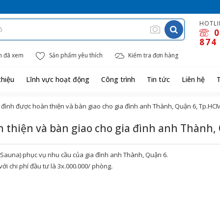
HOTLI
0
874
m đã xem
Sản phẩm yêu thích
Kiểm tra đơn hàng
thiệu
Lĩnh vực hoạt động
Công trình
Tin tức
Liên hệ
 đình được hoàn thiện và bàn giao cho gia đình anh Thành, Quận 6, Tp.HC
n thiện và bàn giao cho gia đình anh Thành
(Sauna) phục vụ nhu cầu của gia đình anh Thành, Quận 6.
ới chi phí đầu tư là 3x.000.000/ phòng
.