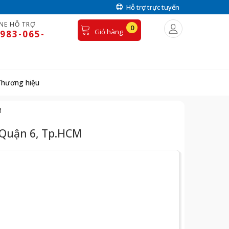
Hỗ trợ trực tuyến
NE HỖ TRỢ
0
Giỏ hàng
983-065-
Thương hiệu
M
, Quận 6, Tp.HCM