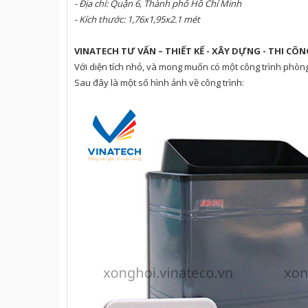
- Địa chỉ:
Quận 6, Thành phố Hồ Chí Minh
- Kích thước:
1,76x1,95
x2.
1
mét
VINATECH TƯ VẤN – THIẾT KẾ - XÂY DỰNG - THI CÔ
Với diện tích nhỏ, và mong muốn có một công trình phòng
Sau đây là một số hình ảnh về công trình: