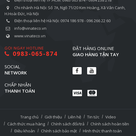
Điện thoại liên hệ TP.HCM: 0983 065 874 - 0934 238 218
Chi nhánh Hà Nội: Số 7A, Ngõ 71/20 Kim Hoàng, Xã Vân Canh,
H.Hoài Đức, Hà Nội
Điện thoại liên hệ Hà Nội: 0974 186 978 - 096 266 22 60
info@vinateco.vn
www.vinateco.vn
GỌI NGAY HOTLINE
ĐẶT HÀNG ONLINE
0983-065-874
GIAO HÀNG TẬN TAY
SOCIAL
NETWORK
CHẤP NHẬN
THANH TOÁN
Trang chủ
Giới thiệu
Liên hệ
Tin tức
Video
Cách thức mua hàng
Chính sách đổi/trả
Chính sách hoàn tiền
Điều khoản
Chính sách bảo mật
Hình thức thanh toán