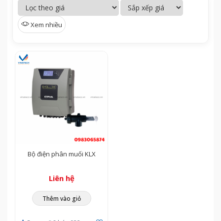
sinh bể
bể bơi
bể bơi
bơi
Xem nhiều
Bộ điện phân muối KLX
Liên hệ
Thêm vào giỏ