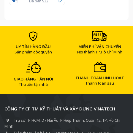
5
Đã bán 932
UY TÍN HÀNG ĐẦU
MIỄN PHÍ VẬN CHUYỂN
Sản phẩm độc quyền
Nội thành TP.Hồ Chí Minh
THANH TOÁN LINH HOẠT
GIAO HÀNG TẬN NƠI
Thanh toán sau
Thu tiền tận nhà
CÔNG TY CP TM KỸ THUẬT VÀ XÂY DỰNG VINATECH
Trụ sở TP.HCM: D7 Hải Âu, P.Hiệp Thành, Quận 12, TP. Hồ Chí
Minh