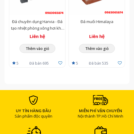
Đá chuyên dụng Harvia - Đá
Đá muối Himalaya
tạo nhiệt phòng xông hơi khô
(Sauna)
Liên hệ
Liên hệ
Thêm vào giỏ
Thêm vào giỏ
5
Đã bán 695
5
Đã bán 535
UY TÍN HÀNG ĐẦU
MIỄN PHÍ VẬN CHUYỂN
Sản phẩm độc quyền
Nội thành TP.Hồ Chí Minh