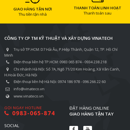
THANH TOÁN LINH HOẠT
GIAO HÀNG TẬN NƠI
Thanh toán sau
Thu tiền tận nhà
CÔNG TY CP TM KỸ THUẬT VÀ XÂY DỰNG VINATECH
Trụ sở TP.HCM: D7 Hải Âu, P.Hiệp Thành, Quận 12, TP. Hồ Chí
Minh
Điện thoại liên hệ TP.HCM: 0983 065 874 - 0934 238 218
Chi nhánh Hà Nội: Số 7A, Ngõ 71/20 Kim Hoàng, Xã Vân Canh,
H.Hoài Đức, Hà Nội
Điện thoại liên hệ Hà Nội: 0974 186 978 - 096 266 22 60
info@vinateco.vn
www.vinateco.vn
GỌI NGAY HOTLINE
ĐẶT HÀNG ONLINE
0983-065-874
GIAO HÀNG TẬN TAY
SOCIAL