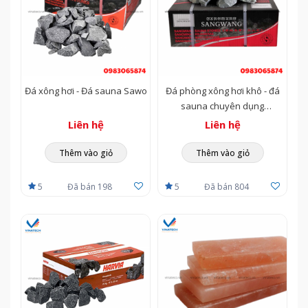
Đá xông hơi - Đá sauna Sawo
Đá phòng xông hơi khô - đá
sauna chuyên dụng
Sangwang
Liên hệ
Liên hệ
Thêm vào giỏ
Thêm vào giỏ
5
Đã bán 198
5
Đã bán 804