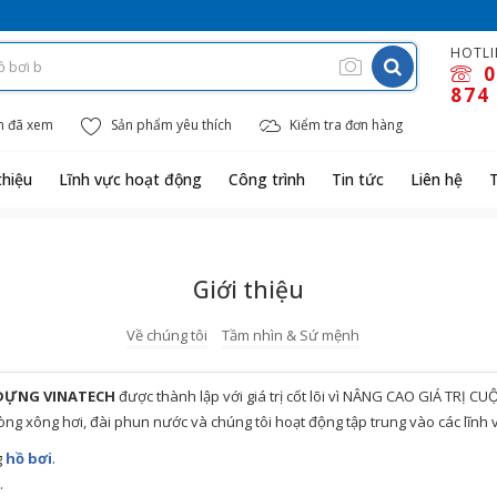
HOTLI
0
874
m đã xem
Sản phẩm yêu thích
Kiểm tra đơn hàng
thiệu
Lĩnh vực hoạt động
Công trình
Tin tức
Liên hệ
Giới thiệu
Về chúng tôi
Tầm nhìn & Sứ mệnh
 DỰNG VINATECH
được thành lập với giá trị cốt lõi vì NÂNG CAO GIÁ TRỊ C
hòng xông hơi, đài phun nước và chúng tôi hoạt động tập trung vào các lĩnh 
g
hồ bơi
.
.