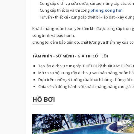
Cung cấp dịch vụ sửa chữa, cải tạo, nâng cấp các công
Cung cấp thiết bị và thi công
phòng xông hơi
.
Tư vấn - thiết kế - cung cấp thiết bị - lắp đặt - xây dựn
Khách hàng hoàn toàn yên tâm khi được cung cấp trọn gói 
công trình và bảo hành.
Chúng tôi đảm bảo tiến độ, chất lượng và thẩm mỹ của cô
TẦM NHÌN - SỨ MỆNH - GIÁ TRỊ CỐT LÕI
Tạo lập dịch vụ cung cấp THIẾT BỊ kỹ thuật XÂY DỰNG t
Mở ra cơ hội cung cấp dịch vụ sau bán hàng, hoàn h
Dựa trên những ý tưởng của khách hàng, chúng tôi cu
Chia sẻ và đồng hành với khách hàng, nâng cao giá tr
HỒ BƠI