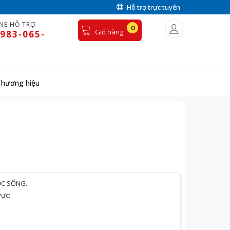
Hỗ trợ trực tuyến
NE HỖ TRỢ
0
Giỏ hàng
983-065-
Thương hiệu
UỘC SỐNG.
vực: