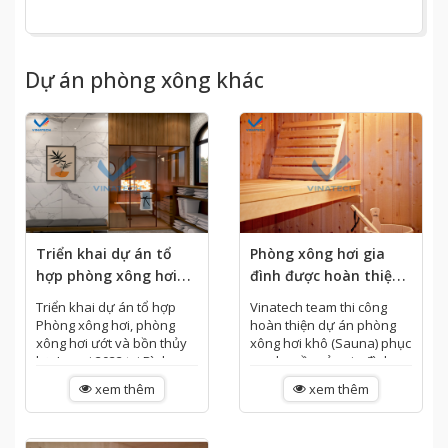
Dự án phòng xông khác
Triển khai dự án tổ
Phòng xông hơi gia
hợp phòng xông hơi
đình được hoàn thiện
khô, phòng xông hơi
và bàn giao cho gia
Triển khai dự án tổ hợp
Vinatech team thi công
ướt và bồn thủy lực
đình anh Thành, Quận
Phòng xông hơi, phòng
hoàn thiện dự án phòng
Jacuzzi, Bình Tân,
6, Tp.HCM
xông hơi ướt và bồn thủy
xông hơi khô (Sauna) phục
lực Jacuzi 2022 tại Bình
vụ nhu cầu của gia đình
Tp.HCM
Tân, Thành phố Hồ Chí
anh Thành, Quận 6. Công
xem thêm
xem thêm
Minh HẠNG MỤC ĐẦU TƯ -
trình hoàn thiện là phòng
Dự án: Tổ hợp...
xông hơi khô "nhỏ xinh"...