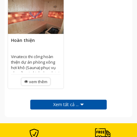
Hoàn thiện
Vinateco thi công hoàn
thiện dự án phòng xông
hơi khô (Sauna) phục vụ
nhu cầu gia kinh doanh tại
dự án K- GYM của chị
xem thêm
Tuyết – Đào Tấn, Phan
Thiết. Công trình hoàn...
Xem tất cả ...