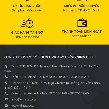
UY TÍN HÀNG ĐẦU
MIỄN PHÍ VẬN CHUYỂN
Sản phẩm độc quyền
Nội thành TP.Hồ Chí Minh
THANH TOÁN LINH HOẠT
GIAO HÀNG TẬN NƠI
Thanh toán sau
Thu tiền tận nhà
CÔNG TY CP TM KỸ THUẬT VÀ XÂY DỰNG VINATECH
Trụ sở TP.HCM: D7 Hải Âu, P.Hiệp Thành, Quận 12, TP. Hồ Chí
Minh
Điện thoại liên hệ TP.HCM: 0983 065 874 - 0934 238 218
Chi nhánh Hà Nội: Số 7A, Ngõ 71/20 Kim Hoàng, Xã Vân Canh,
H.Hoài Đức, Hà Nội
Điện thoại liên hệ Hà Nội: 0974 186 978 - 096 266 22 60
info@vinateco.vn
www.vinateco.vn