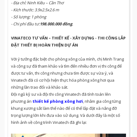
- Địa chỉ:
Ninh Kiều – Cần Thơ
- Kích thước:
3.9x2.5x2.6 m
- Số lượng: 1 phòng
- Chi phí đầu tư:
198.000.000
đồng
.
VINATECO
TƯ VẤN –
THIẾT KẾ
-
XÂY DỰNG -
THI CÔNG
LẮP
ĐẶT THIẾT BỊ
HOÀN THIỆN DỰ ÁN
Với ý tưởng đặc biệt cho phòng xông của mình, chị Minh Trang
và cộng sự đã tham khảo và tìm đến nhiều đơn vị thi công để
được tư vấn, thi công nhưng chưa tìm được sự vừa ý, và
Vinatech đã có cơ hội hiện thực hóa phòng xông hơi qua
những lần trao đổi và khảo sát.
Đội ngũ kỹ sư và đội thi công Vinatech đã tính toán lên
phương án
thiết kế phòng xông hơi
, nhằm gia công từng
khung xương sắt làm thế nào để có thể lắp đặt và nâng đỡ
trọng lượng lớn khi đưa vào sử dụng. Và dưới đây là một số
hình ảnh về công trình Vinatech đã ghi lại: