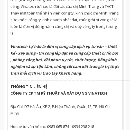
tiếng, Vinatech tự hào là đối tác của chị Minh Trang và TACT.
Thay mặt toàn thể nhân viên công ty, kính chúc chị Minh Trang
sức khỏe, công ty kinh doanh phát đạt, chúng tôi hi vọng sẽ là
luôn là đơn vị đồng hành cùng chị và quý công ty trong tương
lai.
Vinatech
tự hào là đơn vị cung cấp dịch vụ tư vấn – thiết
kế - xây dựng - thi công lắp đặt và cung cấp thiết bị hồ bơi
, phòng xông hơi, đài phun uy tín, chất lượng. Bằng kinh
nghiệm và sự tận tâm, chúng tôi cam kết trao giá trị thực
trên mỗi dịch vụ trao tay khách hàng.
—————————————————————————————
THÔNG TIN LIÊN HỆ
CÔNG TY CP TM KỸ THUẬT VÀ XÂY DỰNG VINATECH​
Địa Chỉ: D7 Hải Âu, KP 2, P.Hiệp Thành, Quận 12, TP. Hồ Chí
Minh
Hotine tư vấn hỗ trợ: ​0983 065 874 - 0934 238 218