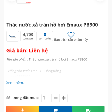
Thác nước xả tràn hồ bơi Emaux PB900
4,703
0
LƯỢT XEM
BÌNH LUẬN
Bạn thích sản phẩm này
Giá bán: Liên hệ
Tên sản phẩm:
Thác nước xả tràn hồ bơi Emaux PB900
-
Hãng sản xuất
: Emaux – Hồng Kông
- Model
: PPB900
-
Tốc độ dòng chảy:
150lít/phút
Xem thêm...
-
Chiều dài
: 900 mm
-
Chiều rộng
: 100 mm
Số lượng đặt mua:
-
Vật liệu
: Acrylic – có màu trắng sữa, không ăn mòn hóa học
-
Công suất
: 12W
-
Độ rộng màn nước
: 906 mm