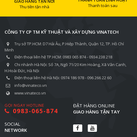
THANH TOÁN LINH HOẠT
GIAO HÀNG TẬN NƠI
Thanh toán sau
Thu tiền tận nhà
CÔNG TY CP TM KỸ THUẬT VÀ XÂY DỰNG VINATECH
Trụ sở TP.HCM: D7 Hải Âu, P.Hiệp Thành, Quận 12, TP. Hồ Chí
Minh
Điện thoại liên hệ TP.HCM: 0983 065 874 - 0934 238 218
Chi nhánh Hà Nội: Số 7A, Ngõ 71/20 Kim Hoàng, Xã Vân Canh,
H.Hoài Đức, Hà Nội
Điện thoại liên hệ Hà Nội: 0974 186 978 - 096 266 22 60
info@vinateco.vn
www.vinateco.vn
GỌI NGAY HOTLINE
ĐẶT HÀNG ONLINE
0983-065-874
GIAO HÀNG TẬN TAY
SOCIAL
NETWORK