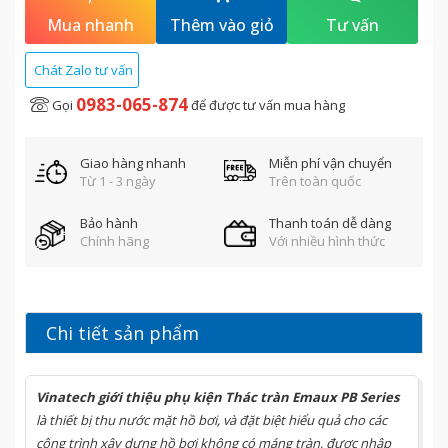
-
Đường kính kết nối
: Ø38 mm
Mua nhanh
Thêm vào giỏ
Tư vấn
-
Đèn led
: 4W-12DC, có khả năng đổi màu bằng điều khiển từ xa.
Thiết bị được thiết kế phù hợp để lắp đặt trang trí các công trình
Chát Zalo tư vấn
xây dựng hồ bơi gia đình, hồ bơi kinh doanh, như thác tràn hồ bơi,
0983-065-874
Gọi
để được tư vấn mua hàng
thác nước hồ bơi, thác nước trang trí hồ bơi, hoặc các khu nghỉ
dưỡng, massage, đài phun nước…
Giao hàng nhanh
Miễn phí vận chuyển
Từ 1 - 3 ngày
Trên toàn quốc
Bảo hành
Thanh toán dễ dàng
Chính hãng
Với nhiều hình thức
Chi tiết sản phẩm
Vinatech
giới thiệu
phụ kiện Thác tràn
Emaux
PB Series
là
thiết bị thu nước mặt hồ bơi, và đặt biệt hiểu quả cho các
công trình xây dựng hồ bơi không có máng tràn, được nhập