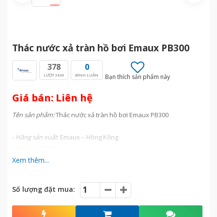
Thác nước xả tràn hồ bơi Emaux PB300
378
0
LƯỢT XEM
BÌNH LUẬN
Bạn thích sản phẩm này
Giá bán: Liên hệ
Tên sản phẩm:
Thác nước xả tràn hồ bơi Emaux PB300
-
Hãng sản xuất
: Emaux – Hồng Kông
- Model
: PB300
-
Tốc độ dòng chảy:
150lít/phút
Xem thêm...
-
Chiều dài
: 300 mm
-
Vật liệu
: Acrylic – có màu trắng sữa, không ăn mòn hóa học
Số lượng đặt mua:
-
Công suất
: 4W
-
Đường kính kết nối
: Ø38 mm
-
Đèn led
: 4W-12DC, có khả năng đổi màu bằng điều khiển từ xa.