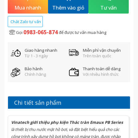
Thiết bị được thiết kế phù hợp để lắp đặt trang trí các công trình
Mua nhanh
Thêm vào giỏ
Tư vấn
xây dựng hồ bơi gia đình, hồ bơi kinh doanh, như thác tràn hồ bơi,
thác nước hồ bơi, thác nước trang trí hồ bơi, hoặc các khu nghỉ
Chát Zalo tư vấn
dưỡng, massage, đài phun nước…
0983-065-874
Gọi
để được tư vấn mua hàng
Giao hàng nhanh
Miễn phí vận chuyển
Từ 1 - 3 ngày
Trên toàn quốc
Bảo hành
Thanh toán dễ dàng
Chính hãng
Với nhiều hình thức
Chi tiết sản phẩm
Vinatech
giới thiệu
phụ kiện Thác tràn
Emaux
PB Series
là
thiết bị thu nước mặt hồ bơi, và đặt biệt hiểu quả cho các
công trình xây dựng hồ bơi không có máng tràn, được nhập