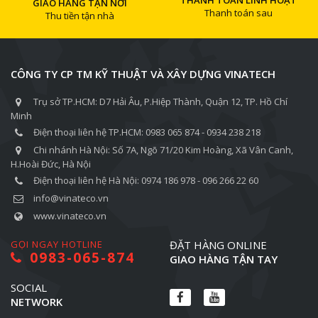
THANH TOÁN LINH HOẠT
GIAO HÀNG TẬN NƠI
Thanh toán sau
Thu tiền tận nhà
CÔNG TY CP TM KỸ THUẬT VÀ XÂY DỰNG VINATECH
Trụ sở TP.HCM: D7 Hải Âu, P.Hiệp Thành, Quận 12, TP. Hồ Chí
Minh
Điện thoại liên hệ TP.HCM: 0983 065 874 - 0934 238 218
Chi nhánh Hà Nội: Số 7A, Ngõ 71/20 Kim Hoàng, Xã Vân Canh,
H.Hoài Đức, Hà Nội
Điện thoại liên hệ Hà Nội: 0974 186 978 - 096 266 22 60
info@vinateco.vn
www.vinateco.vn
GỌI NGAY HOTLINE
ĐẶT HÀNG ONLINE
0983-065-874
GIAO HÀNG TẬN TAY
SOCIAL
NETWORK