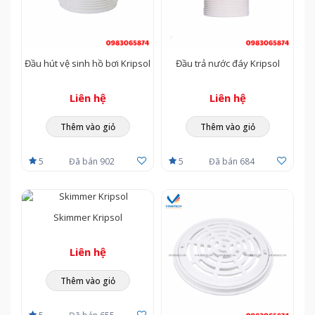
CÔNG TY CP TM KỸ THUẬT VÀ XÂY DỰNG VINATECH​
Địa Chỉ: D7 Hải Âu, KP 2, P.Hiệp Thành, Quận 12, TP. Hồ Chí
Minh
Đầu hút vệ sinh hồ bơi Kripsol
Đầu trả nước đáy Kripsol
Hotine tư vấn hỗ trợ: ​0983 065 874 - 0934 238 218
Liên hệ
Liên hệ
Thêm vào giỏ
Thêm vào giỏ
5
Đã bán 902
5
Đã bán 684
Skimmer Kripsol
Liên hệ
Thêm vào giỏ