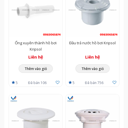
Vinatech
tự hào là đơn vị cung cấp dịch vụ tư vấn – thiết
kế - xây dựng - thi công lắp đặt và cung cấp thiết bị hồ bơi
uy tín, chất lượng. Bằng kinh nghiệm và sự tận tâm,
chúng tôi cam kết trao giá trị thực trên mỗi dịch vụ trao
tay khách hàng.
Ống xuyên thành hồ bơi
Đầu trả nước hồ bơi Kripsol
Kripsol
Liên hệ
Liên hệ
Thêm vào giỏ
Thêm vào giỏ
5
Đã bán 106
5
Đã bán 756
—————————————————————————————
THÔNG TIN LIÊN HỆ