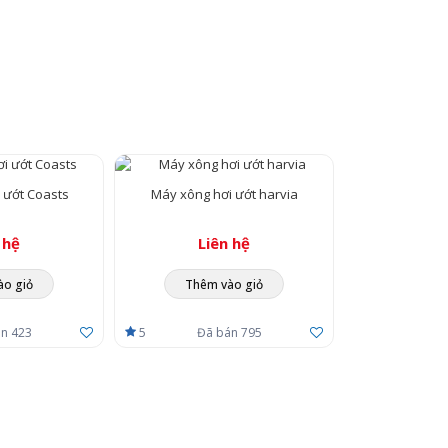
đến từ Phần Lan, sản phẩm được đánh giá cao bởi chất lượng và những tín
y:
 ướt Coasts
Máy xông hơi ướt harvia
 hệ
Liên hệ
ào giỏ
Thêm vào giỏ
n 423
5
Đã bán 795