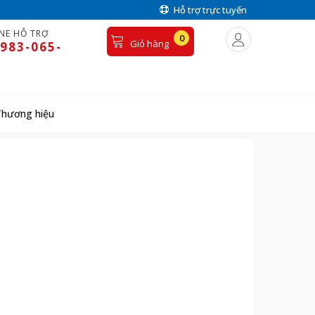
Hỗ trợ trực tuyến
NE HỖ TRỢ
0
Giỏ hàng
983-065-
Thương hiệu