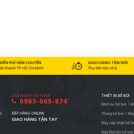
MIỄN PHÍ VẬN CHUYỂN
GIAO HÀNG TẬN NƠI
Nội thành TP.Hồ Chí Minh
Thu tiền tận nhà
GỌI NGAY HOTLINE
THIẾT BỊ BỂ BƠI
0983-065-874
Bình lọc bể bơi
M
ĐẶT HÀNG ONLINE
Hồ
Thang bể bơi
Máy
GIAO HÀNG TẬN TAY
Máy cấp nhiệt bể b
Máy thổi khí bể bơi