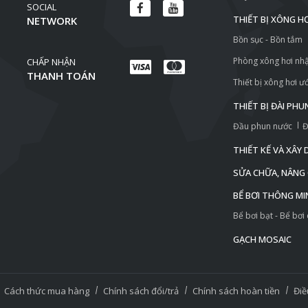
SOCIAL
THIẾT BỊ XÔNG H
NETWORK
Bồn sục - Bồn tắm
Phòng xông hơi nh
CHẤP NHẬN
THANH TOÁN
Thiết bị xông hơi ư
THIẾT BỊ ĐÀI PH
Đầu phun nước
Đ
THIẾT KẾ VÀ XÂY
SỬA CHỮA, NÂNG C
BỂ BƠI THÔNG MI
Bể bơi bạt - Bể bơi
GẠCH MOSAIC
Cách thức mua hàng
Chính sách đổi/trả
Chính sách hoàn tiền
Điề