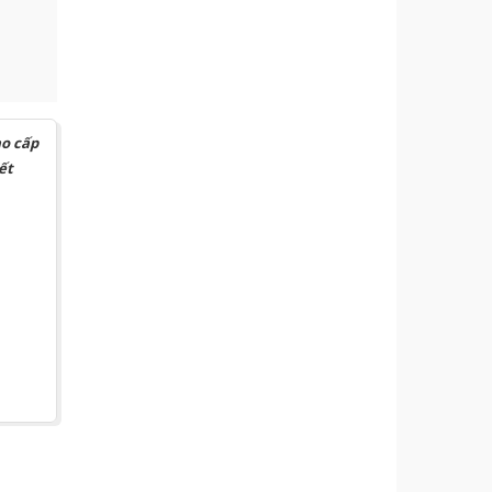
ao cấp
ết