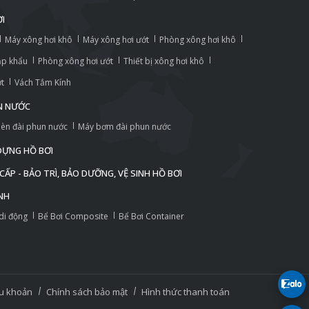
ƠI
Máy xông hơi khô
Máy xông hơi ướt
Phòng xông hơi khô
ập khẩu
Phòng xông hơi ướt
Thiết bị xông hơi khô
ớt
Vách Tắm Kính
UN NƯỚC
èn đài phun nước
Máy bơm đài phun nước
 DỰNG HỒ BƠI
ẤP - BẢO TRÌ, BẢO DƯỠNG, VỆ SINH HỒ BƠI
NH
 di động
Bể Bơi Composite
Bể Bơi Container
u khoản
Chính sách bảo mật
Hình thức thanh toán