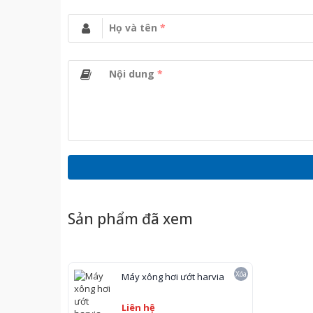
Họ và tên
*
Nội dung
*
Mô tả máy xông hơi ướt Harvia
– Hãng sản xuất: Harvia HGX
– Xuất xứ: Phần Lan
– Thời gian tạo hơi: 5 – 7 phút
– Phụ kiện đi kèm: Bảng điều khiển
Sản phẩm đã xem
– Điện thế đầu vào 1 phía: U= 2C 220 – 240V
– Điện thế đầu vào 3 pha: U = AC 380V
– Nhiệt độ định mức: 50 – 60 độ C
Xóa
Máy xông hơi ướt harvia
– Tần số: 50 – 60Hz
Liên hệ