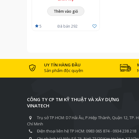
Thêm vào giỏ
5
Đã bán 292
UY TÍN HÀNG ĐẦU
Sản phẩm độc quyền
Kích thước máy xông hơi ướt Harvia
CÔNG TY CP TM KỸ THUẬT VÀ XÂY DỰNG
VINATECH
Trụ sở TP.HCM: D7 Hải Âu, P.Hiệp Thành, Quận 12, TP. 
Chí Minh
Điện thoại liên hệ TP.HCM: 0983 065 874 - 0934 238 218
Chi nhánh Hà Nội: Số 7A, Ngõ 71/20 Kim Hoàng, Xã Vân