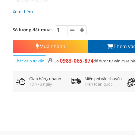
– Xuất xứ: Phần Lan
– Thời gian tạo hơi: 5 – 7 phút
Xem thêm...
– Bảo hành: 12 tháng
– Đơn vị phân phối: Vinatech
Số lượng đặt mua:
Mua nhanh
Thêm vào
0983-065-874
Chát Zalo tư vấn
Gọi
để được tư vấn mua h
Giao hàng nhanh
Miễn phí vận chuyển
Từ 1 - 3 ngày
Trên toàn quốc