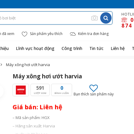
HOTLI
0
874
m đã xem
Sản phẩm yêu thích
Kiểm tra đơn hàng
thiệu
Lĩnh vực hoạt động
Công trình
Tin tức
Liên hệ
Máy xông hơi ướt harvia
Máy xông hơi ướt harvia
591
0
LƯỢT XEM
BÌNH LUẬN
Bạn thích sản phẩm này
Giá bán: Liên hệ
– Mã sản phẩm: HGX
– Hãng sản xuất: Harvia