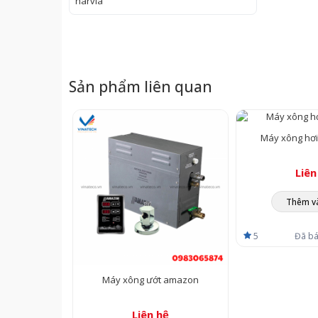
– Bảo hành: 12 tháng
– Đơn vị phân phối: Vinatech
Thông số kỹ thuật
Máy xông hơi Harvia HGX là dòng máy xông hơi cao cấp 
Sản phẩm liên quan
vượt trội.
Thông số chi tiết các model sản phẩm trong bảng dưới đâ
Máy xông hơi
Liên
Thêm v
5
Đã bá
Máy xông ướt amazon
Liên hệ