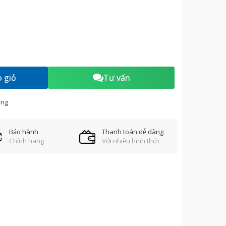
háp
 giỏ
Tư vấn
àng
Bảo hành
Thanh toán dễ dàng
Chính hãng
Với nhiều hình thức