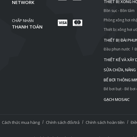
THIẾT BỊ XÔNG H
NETWORK
Bồn sục - Bồn tắm
Phòng xông hơi nh
CHẤP NHẬN
THANH TOÁN
Thiết bị xông hơi ư
THIẾT BỊ ĐÀI PH
Đầu phun nước
Đ
THIẾT KẾ VÀ XÂY
SỬA CHỮA, NÂNG C
BỂ BƠI THÔNG MI
Bể bơi bạt - Bể bơi
GẠCH MOSAIC
Cách thức mua hàng
Chính sách đổi/trả
Chính sách hoàn tiền
Điề