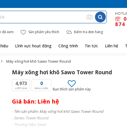
HOTLI
0
874
m đã xem
Sản phẩm yêu thích
Kiểm tra đơn hàng
thiệu
Lĩnh vực hoạt động
Công trình
Tin tức
Liên hệ
Máy xông hơi khô Sawo Tower Round
Máy xông hơi khô Sawo Tower Round
4,973
0
LƯỢT XEM
BÌNH LUẬN
Bạn thích sản phẩm này
Giá bán: Liên hệ
- Tên
sản phẩm
: Máy xông hơi khô Sawo Tower Round
- Series: Tower Round
- Thương hiệu: Sawo