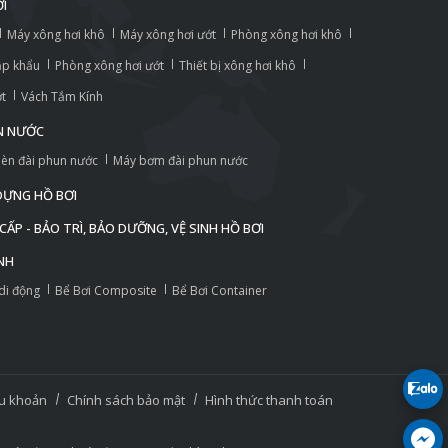
ƠI
Máy xông hơi khô
Máy xông hơi ướt
Phòng xông hơi khô
ập khẩu
Phòng xông hơi ướt
Thiết bị xông hơi khô
ớt
Vách Tắm Kính
UN NƯỚC
èn đài phun nước
Máy bơm đài phun nước
 DỰNG HỒ BƠI
ẤP - BẢO TRÌ, BẢO DƯỠNG, VỆ SINH HỒ BƠI
NH
 di động
Bể Bơi Composite
Bể Bơi Container
u khoản
Chính sách bảo mật
Hình thức thanh toán