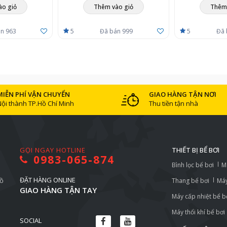
ào giỏ
Thêm vào giỏ
Thêm 
n 963
5
Đã bán 999
5
Đã 
MIỄN PHÍ VẬN CHUYỂN
GIAO HÀNG TẬN NƠI
Nội thành TP.Hồ Chí Minh
Thu tiền tận nhà
GỌI NGAY HOTLINE
THIẾT BỊ BỂ BƠI
0983-065-874
Bình lọc bể bơi
M
ĐẶT HÀNG ONLINE
Hồ
Thang bể bơi
Máy
GIAO HÀNG TẬN TAY
Máy cấp nhiệt bể b
Máy thổi khí bể bơi
SOCIAL