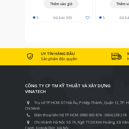
Thêm vào giỏ
Thêm v
5
Đã bán 393
5
Đã bá
UY TÍN HÀNG ĐẦU
Sản phẩm độc quyền
CÔNG TY CP TM KỸ THUẬT VÀ XÂY DỰNG
VINATECH
Trụ sở TP.HCM: D7 Hải Âu, P.Hiệp Thành, Quận 12, TP. 
Chí Minh
Điện thoại liên hệ TP.HCM: 0983 065 874 - 0934 238 218
Chi nhánh Hà Nội: Số 7A, Ngõ 71/20 Kim Hoàng, Xã Vân
Canh, H.Hoài Đức, Hà Nội