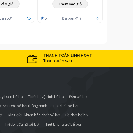
vào giỏ
Thêm vào giỏ
bán 531
5
Đã bán 419
THANH TOÁN LINH HOẠT
Thanh toán sau
áy bơm bể bơi
Thiết bị vệ sinh bể bơi
Đèn bể bơi
 lọc nước bể bơi thông minh
Hóa chất bể bơi
ơi
Bảng điều khiển hóa chất bể bơi
Đồ chơi bể bơi
Thiết bị cứu hộ bể bơi
Thiết bị phụ trợ bể bơi