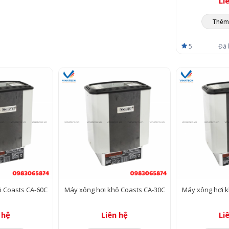
Li
Thêm 
5
Đã 
ô Coasts CA-60C
Máy xông hơi khô Coasts CA-30C
Máy xông hơi k
 hệ
Liên hệ
Li