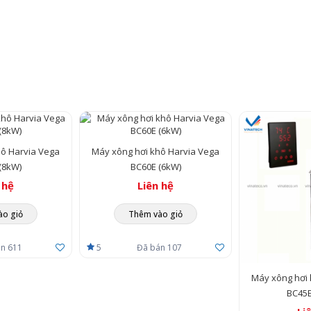
hô Harvia Vega
Máy xông hơi khô Harvia Vega
(8kW)
BC60E (6kW)
 hệ
Liên hệ
ào giỏ
Thêm vào giỏ
n 611
5
Đã bán 107
Máy xông hơi 
BC45E