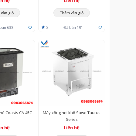
ên hệ
Liên hệ
vào giỏ
Thêm vào giỏ
bán 638
5
Đã bán 191
hô Coasts CA-45C
Máy xông hơi khô Sawo Taurus
Series
ên hệ
Liên hệ