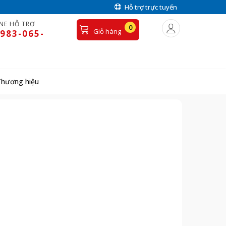
Hỗ trợ trực tuyến
NE HỖ TRỢ
0
Giỏ hàng
983-065-
Thương hiệu