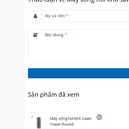
Họ và tên
*
Nội dung
*
Sản phẩm đã xem
Xóa
Máy xông hơi khô Sawo
Tower Round