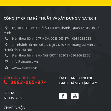
CÔNG TY CP TM KỸ THUẬT VÀ XÂY DỰNG VINATECH
Trụ sở TP.HCM: D7 Hải Âu, P.Hiệp Thành, Quận 12, TP. Hồ Chí
Minh
Điện thoại liên hệ TP.HCM: 0983 065 874 - 0934 238 218
Chi nhánh Hà Nội: Số 7A, Ngõ 71/20 Kim Hoàng, Xã Vân Canh,
H.Hoài Đức, Hà Nội
Điện thoại liên hệ Hà Nội: 0974 186 978 - 096 266 22 60
info@vinateco.vn
www.vinateco.vn
GỌI NGAY HOTLINE
ĐẶT HÀNG ONLINE
0983-065-874
GIAO HÀNG TẬN TAY
SOCIAL
NETWORK
CHẤP NHẬN