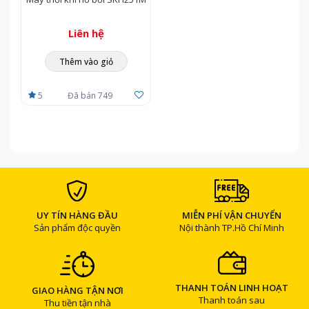
Liên hệ
Thêm vào giỏ
—————————————————————————————
THÔNG TIN LIÊN HỆ
5
Đã bán 749
CÔNG TY CP TM KỸ THUẬT VÀ XÂY DỰNG VINATECH​
Địa Chỉ: D7 Hải Âu, KP 2, P.Hiệp Thành, Quận 12, TP. Hồ Chí
Minh
Hotine tư vấn hỗ trợ: ​0983 065 874 - 0934 238 218
UY TÍN HÀNG ĐẦU
MIỄN PHÍ VẬN CHUYỂN
Sản phẩm độc quyền
Nội thành TP.Hồ Chí Minh
THANH TOÁN LINH HOẠT
GIAO HÀNG TẬN NƠI
Thanh toán sau
Thu tiền tận nhà