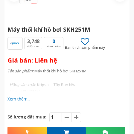
Máy thổi khí hồ bơi SKH251M
3,748
0
LƯỢT XEM
BÌNH LUẬN
Bạn thích sản phẩm này
Giá bán: Liên hệ
Tên sản phẩm:
Máy thổi khí hồ bơi SKH251M
-
Hãng sản xuất
: Kripsol – Tây Ban Nha
- Model
: SKH251M
-
Công suất
:
1.5 HP/380V
Xem thêm...
-
Lưu lượng:
216 m3/h
o
-
Nhiệt độ/ áp xuất
: 40
C/2.5 bar
Số lượng đặt mua:
-
Họng kết nối
: Ø62 mm
-
Trọng lượng
: 26.5 kg
-
Đặt tính động cơ
: Class F, IP55, 50Hz, 1500 rpm