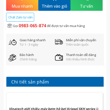
Mua nhanh
Thêm vào giỏ
Tư vấn
Chát Zalo tư vấn
0983-065-874
Gọi
để được tư vấn mua hàng
Giao hàng nhanh
Miễn phí vận chuyển
Từ 1 - 3 ngày
Trên toàn quốc
Bảo hành
Thanh toán dễ dàng
Chính hãng
Với nhiều hình thức
Chi tiết sản phẩm
Vinatech
giới thiệu
m
áy bơm
hồ
bơi
Kripsol
SKH series
là