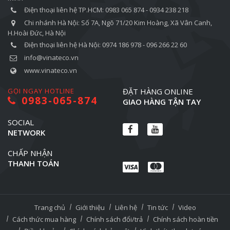
Điện thoại liên hệ TP.HCM: 0983 065 874 - 0934 238 218
Chi nhánh Hà Nội: Số 7A, Ngõ 71/20 Kim Hoàng, Xã Vân Canh,
H.Hoài Đức, Hà Nội
Điện thoại liên hệ Hà Nội: 0974 186 978 - 096 266 22 60
info@vinateco.vn
www.vinateco.vn
GỌI NGAY HOTLINE
ĐẶT HÀNG ONLINE
0983-065-874
GIAO HÀNG TẬN TAY
SOCIAL
NETWORK
CHẤP NHẬN
THANH TOÁN
Trang chủ
Giới thiệu
Liên hệ
Tin tức
Video
Cách thức mua hàng
Chính sách đổi/trả
Chính sách hoàn tiền