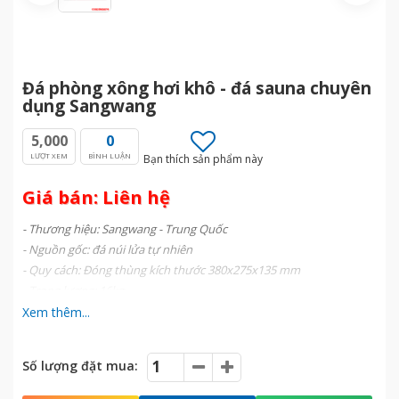
Đá phòng xông hơi khô - đá sauna chuyên
dụng Sangwang
5,000
0
LƯỢT XEM
BÌNH LUẬN
Bạn thích sản phẩm này
Giá bán: Liên hệ
- Thương hiệu: Sangwang - Trung Quốc
- Nguồn gốc: đá núi lửa tự nhiên
- Quy cách: Đóng thùng kích thước 380x275x135 mm
- Trọng lượng: 16kg
- Chịu được nhiệt độ cao
Xem thêm...
Số lượng đặt mua: