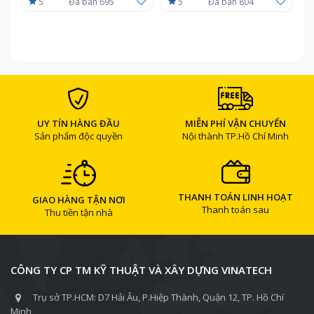
5
Đã bán 695
5
Đã bán 804
UY TÍN HÀNG ĐẦU
MIỄN PHÍ VẬN CHUYỂN
Sản phẩm độc quyền
Nội thành TP.Hồ Chí Minh
THANH TOÁN LINH HOẠT
GIAO HÀNG TẬN NƠI
Thanh toán sau
Thu tiền tận nhà
CÔNG TY CP TM KỸ THUẬT VÀ XÂY DỰNG VINATECH
Trụ sở TP.HCM: D7 Hải Âu, P.Hiệp Thành, Quận 12, TP. Hồ Chí
Minh