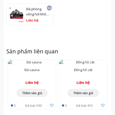
Xóa
Đá phòng
xông hơi khô -
đá sauna
Liên hệ
chuyên dụng
Sangwang
Sản phẩm liên quan
Đá sauna
Đồng hồ cát
Liên hệ
Liên hệ
Thêm vào giỏ
Thêm vào giỏ
5
Đã bán 593
5
Đã bán 915