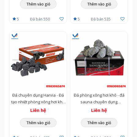
Thêm vào giỏ
Thêm vào giỏ
5
Đã bán 550
5
Đã bán 535
Đá chuyên dụng Harvia - Đá
Đá phòng xông hơi khô - đá
tạo nhiệt phòng xông hơi khô
sauna chuyên dụng
(Sauna)
Sangwang
Liên hệ
Liên hệ
Thêm vào giỏ
Thêm vào giỏ