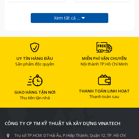
Xem tất cả ...
UY TÍN HÀNG ĐẦU
MIỄN PHÍ VẬN CHUYỂN
Sản phẩm độc quyền
Nội thành TP.Hồ Chí Minh
THANH TOÁN LINH HOẠT
GIAO HÀNG TẬN NƠI
Thanh toán sau
Thu tiền tận nhà
CÔNG TY CP TM KỸ THUẬT VÀ XÂY DỰNG VINATECH
Trụ sở TP.HCM: D7 Hải Âu, P.Hiệp Thành, Quận 12, TP. Hồ Chí