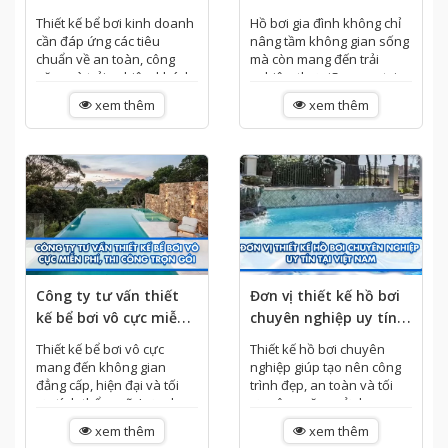
bể bơi kinh doanh
chuộng 2026
Thiết kế bể bơi kinh doanh
Hồ bơi gia đình không chỉ
cần đáp ứng các tiêu
nâng tầm không gian sống
chuẩn về an toàn, công
mà còn mang đến trải
năng và trải nghiệm khách
nghiệm thư giãn ngay tại
hàng. Tìm hiểu những...
nhà. Khám phá những...
xem thêm
xem thêm
Công ty tư vấn thiết
Đơn vị thiết kế hồ bơi
kế bể bơi vô cực miễn
chuyên nghiệp uy tín
phí, thi công trọn gói
tại Việt Nam
Thiết kế bể bơi vô cực
Thiết kế hồ bơi chuyên
mang đến không gian
nghiệp giúp tạo nên công
đẳng cấp, hiện đại và tối
trình đẹp, an toàn và tối
ưu tính thẩm mỹ. Lựa chọn
ưu công năng sử dụng.
đơn vị tư vấn, thi công trọn
Lựa chọn đơn vị uy tín...
xem thêm
xem thêm
gói...