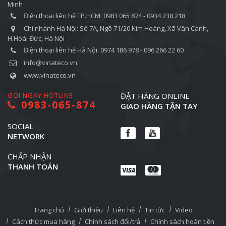
Minh
Điện thoại liên hệ TP.HCM: 0983 065 874 - 0934 238 218
Chi nhánh Hà Nội: Số 7A, Ngõ 71/20 Kim Hoàng, Xã Vân Canh,
H.Hoài Đức, Hà Nội
Điện thoại liên hệ Hà Nội: 0974 186 978 - 096 266 22 60
info@vinateco.vn
www.vinateco.vn
GỌI NGAY HOTLINE
ĐẶT HÀNG ONLINE
0983-065-874
GIAO HÀNG TẬN TAY
SOCIAL
NETWORK
CHẤP NHẬN
THANH TOÁN
Trang chủ
Giới thiệu
Liên hệ
Tin tức
Video
Cách thức mua hàng
Chính sách đổi/trả
Chính sách hoàn tiền