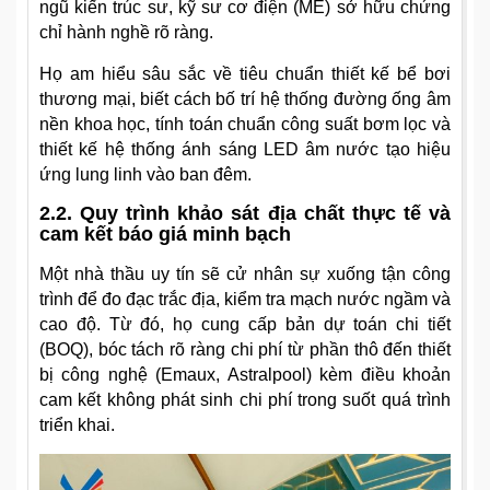
ngũ kiến trúc sư, kỹ sư cơ điện (ME) sở hữu chứng
chỉ hành nghề rõ ràng.
Họ am hiểu sâu sắc về tiêu chuẩn thiết kế bể bơi
thương mại, biết cách bố trí hệ thống đường ống âm
nền khoa học, tính toán chuẩn công suất bơm lọc và
thiết kế hệ thống ánh sáng LED âm nước tạo hiệu
ứng lung linh vào ban đêm.
2.2. Quy trình khảo sát địa chất thực tế và
cam kết báo giá minh bạch
Một nhà thầu uy tín sẽ cử nhân sự xuống tận công
trình để đo đạc trắc địa, kiểm tra mạch nước ngầm và
cao độ. Từ đó, họ cung cấp bản dự toán chi tiết
(BOQ), bóc tách rõ ràng chi phí từ phần thô đến thiết
bị công nghệ (Emaux, Astralpool) kèm điều khoản
cam kết không phát sinh chi phí trong suốt quá trình
triển khai.