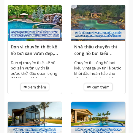
Đơn vị chuyên thiết kế
Nhà thầu chuyên thi
hồ bơi sân vườn đẹp,
công hồ bơi kiểu
đón đầu xu hướng
vintage đẹp, sang
Đơn vị chuyên thiết kế hồ
Chuyên thi công hồ bơi
2026
trọng, giá tốt 2026
bơi sân vườn uy tín là
kiểu vintage uy tín là bước
bước khởi đầu quan trọng
khởi đầu hoàn hảo cho
để kiến tạo không gian
công trình của bạn. Với tư
sống đẳng cấp. Một bản vẽ
duy nghệ thuật khác biệt,...
xem thêm
xem thêm
hoàn...