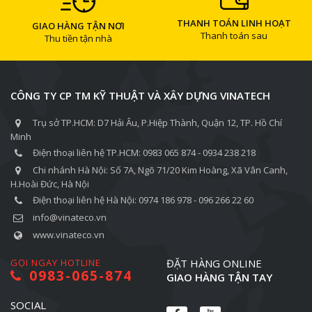
THANH TOÁN LINH HOẠT
GIAO HÀNG TẬN NƠI
Thanh toán sau
Thu tiền tận nhà
CÔNG TY CP TM KỸ THUẬT VÀ XÂY DỰNG VINATECH
Trụ sở TP.HCM: D7 Hải Âu, P.Hiệp Thành, Quận 12, TP. Hồ Chí
Minh
Điện thoại liên hệ TP.HCM: 0983 065 874 - 0934 238 218
Chi nhánh Hà Nội: Số 7A, Ngõ 71/20 Kim Hoàng, Xã Vân Canh,
H.Hoài Đức, Hà Nội
Điện thoại liên hệ Hà Nội: 0974 186 978 - 096 266 22 60
info@vinateco.vn
www.vinateco.vn
GỌI NGAY HOTLINE
ĐẶT HÀNG ONLINE
0983-065-874
GIAO HÀNG TẬN TAY
SOCIAL