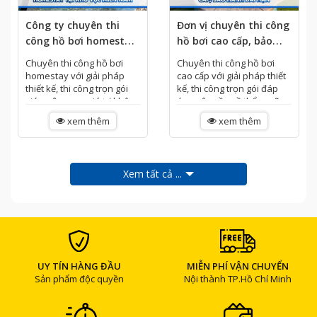
Công ty chuyên thi
Đơn vị chuyên thi công
công hồ bơi homestay
hồ bơi cao cấp, bảo
tại khu vực Miền Nam
hành dài hạn
Chuyên thi công hồ bơi
Chuyên thi công hồ bơi
homestay với giải pháp
cao cấp với giải pháp thiết
thiết kế, thi công trọn gói
kế, thi công trọn gói đáp
giúp nâng cao giá trị không
ứng yêu cầu về thẩm mỹ
gian lưu trú. Lựa...
và chất lượng. Lựa...
xem thêm
xem thêm
Xem tất cả ...
UY TÍN HÀNG ĐẦU
MIỄN PHÍ VẬN CHUYỂN
Sản phẩm độc quyền
Nội thành TP.Hồ Chí Minh