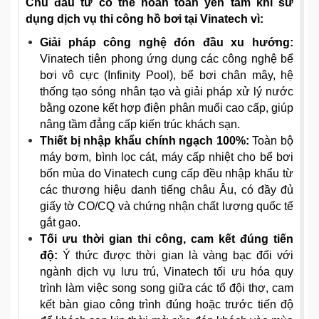
Chủ đầu tư có thể hoàn toàn yên tâm khi sử
dụng dịch vụ thi công hồ bơi tại Vinatech vì:
Giải pháp công nghệ đón đầu xu hướng:
Vinatech tiên phong ứng dụng các công nghệ bể
bơi vô cực (Infinity Pool), bể bơi chân mây, hệ
thống tạo sóng nhân tạo và giải pháp xử lý nước
bằng ozone kết hợp điện phân muối cao cấp, giúp
nâng tầm đẳng cấp kiến trúc khách sạn.
Thiết bị nhập khẩu chính ngạch 100%:
Toàn bộ
máy bơm, bình lọc cát, máy cấp nhiệt cho bể bơi
bốn mùa do Vinatech cung cấp đều nhập khẩu từ
các thương hiệu danh tiếng châu Âu, có đầy đủ
giấy tờ CO/CQ và chứng nhận chất lượng quốc tế
gắt gao.
Tối ưu thời gian thi công, cam kết đúng tiến
độ:
Ý thức được thời gian là vàng bạc đối với
ngành dịch vụ lưu trú, Vinatech tối ưu hóa quy
trình làm việc song song giữa các tổ đội thợ, cam
kết bàn giao công trình đúng hoặc trước tiến độ