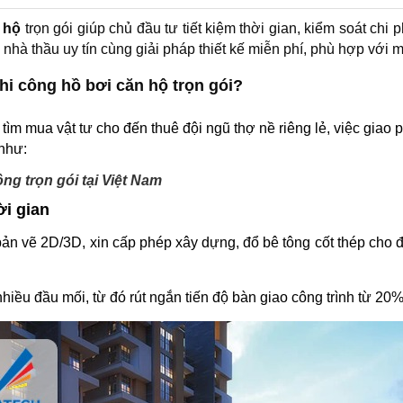
 hộ
trọn gói giúp chủ đầu tư tiết kiệm thời gian, kiểm soát chi 
hà thầu uy tín cùng giải pháp thiết kế miễn phí, phù hợp với m
hi công hồ bơi căn hộ trọn gói?
, tìm mua vật tư cho đến thuê đội ngũ thợ nề riêng lẻ, việc gia
 như:
công trọn gói tại Việt Nam
ời gian
n bản vẽ 2D/3D, xin cấp phép xây dựng, đổ bê tông cốt thép ch
nhiều đầu mối, từ đó rút ngắn tiến độ bàn giao công trình từ 2