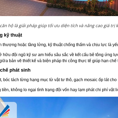
ăn hộ là giải pháp giúp tối ưu diện tích và nâng cao giá trị
g kỹ thuật
ân thượng hoặc tầng lửng, kỹ thuật chống thấm và chịu lực là yế
ở hữu đội ngũ kỹ sư am hiểu sâu sắc về kết cấu bê tông ứng lự
a bản vẽ thiết kế và biện pháp thi công thực tế giúp hạn chế tố
 chế phát sinh
ết, bóc tách từng hạng mục từ vật tư thô, gạch mosaic ốp lát cho 
ền, không lo ngại tình trạng đội vốn hay lạm phát chi phí vật liệ