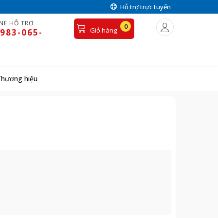
Hỗ trợ trực tuyến
NE HỖ TRỢ
0
Giỏ hàng
983-065-
Thương hiệu