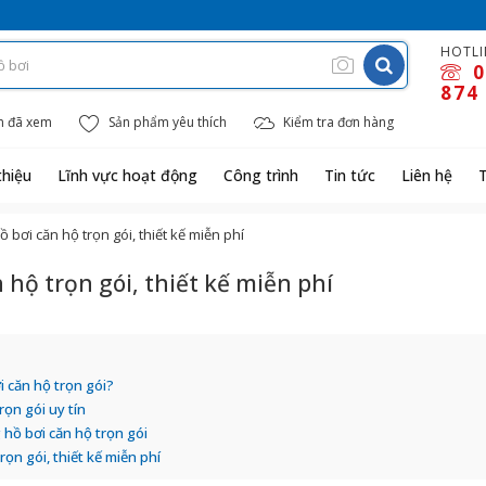
HOTLI
0
874
m đã xem
Sản phẩm yêu thích
Kiểm tra đơn hàng
thiệu
Lĩnh vực hoạt động
Công trình
Tin tức
Liên hệ
 bơi căn hộ trọn gói, thiết kế miễn phí
 hộ trọn gói, thiết kế miễn phí
i căn hộ trọn gói?
rọn gói uy tín
 hồ bơi căn hộ trọn gói
rọn gói, thiết kế miễn phí