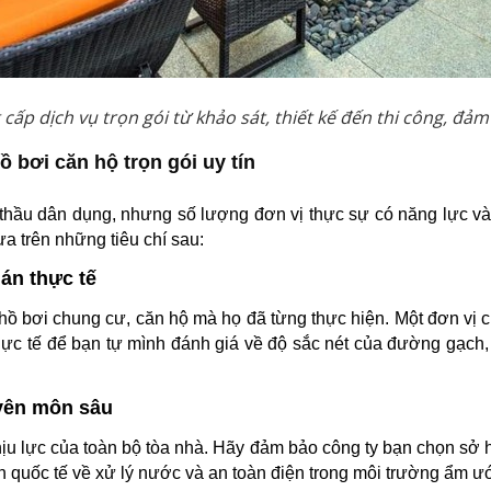
 cấp dịch vụ trọn gói từ khảo sát, thiết kế đến thi công, đ
ồ bơi căn hộ trọn gói uy tín
 thầu dân dụng, nhưng số lượng đơn vị thực sự có năng lực và 
ựa trên những tiêu chí sau:
 án thực tế
ồ bơi chung cư, căn hộ mà họ đã từng thực hiện. Một đơn vị ch
 thực tế để bạn tự mình đánh giá về độ sắc nét của đường gạch
uyên môn sâu
hịu lực của toàn bộ tòa nhà. Hãy đảm bảo công ty bạn chọn sở 
 quốc tế về xử lý nước và an toàn điện trong môi trường ẩm ướ