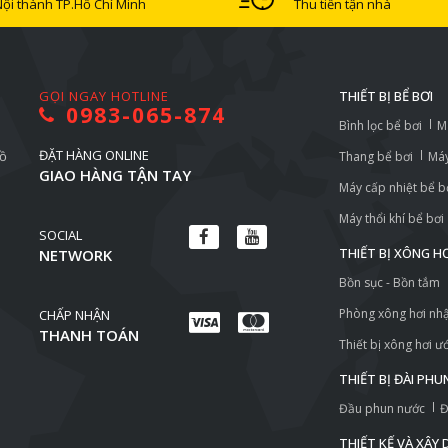
Nội thành TP.Hồ Chí Minh
Thu tiền tận nhà
GỌI NGAY HOTLINE
THIẾT BỊ BỂ BƠI
0983-065-874
Bình lọc bể bơi
M
ĐẶT HÀNG ONLINE
Hồ
Thang bể bơi
Máy
GIAO HÀNG TẬN TAY
Máy cấp nhiệt bể b
Máy thổi khí bể bơi
SOCIAL
THIẾT BỊ XÔNG H
NETWORK
Bồn sục - Bồn tắm
Phòng xông hơi nh
CHẤP NHẬN
THANH TOÁN
Thiết bị xông hơi ư
THIẾT BỊ ĐÀI PH
Đầu phun nước
Đ
THIẾT KẾ VÀ XÂY