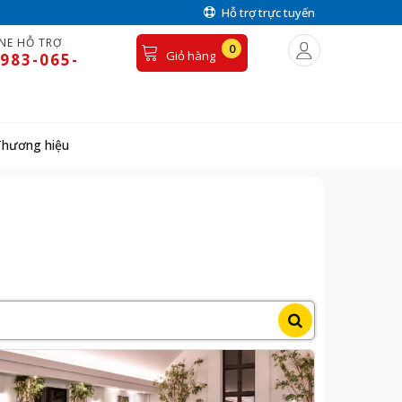
Hỗ trợ trực tuyến
NE HỖ TRỢ
0
Giỏ hàng
983-065-
Thương hiệu