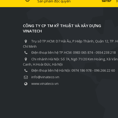
Sản phẩm độc quyền
CÔNG TY CP TM KỸ THUẬT VÀ XÂY DỰNG
VINATECH
Trụ sở TP.HCM: D7 Hải Âu, P.Hiệp Thành, Quận 12, TP. 
Chí Minh
Điện thoại liên hệ TP.HCM: 0983 065 874 - 0934 238 218
Chi nhánh Hà Nội: Số 7A, Ngõ 71/20 Kim Hoàng, Xã Vân
Canh, H.Hoài Đức, Hà Nội
Điện thoại liên hệ Hà Nội: 0974 186 978 - 096 266 22 60
info@vinateco.vn
www.vinateco.vn