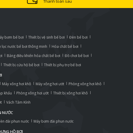
Thanh toán sau
áy bơm bể bơi
Thiết bị vệ sinh bể bơi
Đèn bể bơi
 lọc nước bể bơi thông minh
Hóa chất bể bơi
ơi
Bảng điều khiển hóa chất bể bơi
Đồ chơi bể bơi
Thiết bị cứu hộ bể bơi
Thiết bị phụ trợ bể bơi
ƠI
Máy xông hơi khô
Máy xông hơi ướt
Phòng xông hơi khô
ập khẩu
Phòng xông hơi ướt
Thiết bị xông hơi khô
ớt
Vách Tắm Kính
UN NƯỚC
èn đài phun nước
Máy bơm đài phun nước
 DỰNG HỒ BƠI