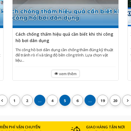
Cách chống thấm hiệu quả cần biết khi thi công
hồ bơi dân dụng
Thi công hồ bơi dân dụng cần chống thấm đúng kỹ thuật
t
để tránh rò rỉ và tăng độ bền công trình. Lựa chọn vật
liệu...
xem thêm
1
2
...
4
5
6
...
19
20
MIỄN PHÍ VẬN CHUYỂN
GIAO HÀNG TẬN NƠI