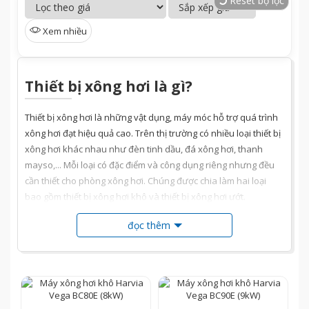
Reset bộ lọc
Xem nhiều
Thiết bị xông hơi là gì?
Thiết bị xông hơi là những vật dụng, máy móc hỗ trợ quá trình
xông hơi đạt hiệu quả cao. Trên thị trường có nhiều loại thiết bị
xông hơi khác nhau như đèn tinh dầu, đá xông hơi, thanh
mayso,... Mỗi loại có đặc điểm và công dụng riêng nhưng đều
cần thiết cho phòng xông hơi. Chúng được chia làm hai loại
bao gồm thiết bị xông hơi khô và thiết bị xông hơi ướt.
Sản phẩm thiết bị xông hơi khô
đọc thêm
Trang bị thiết bị xông hơi khô là yếu tố quan trọng để hoàn
thiện phòng xông khô.
Vinatech
sẽ liệt kê các loại thiết bị và giá
cả của chúng để bạn có thể hiểu chi tiết.