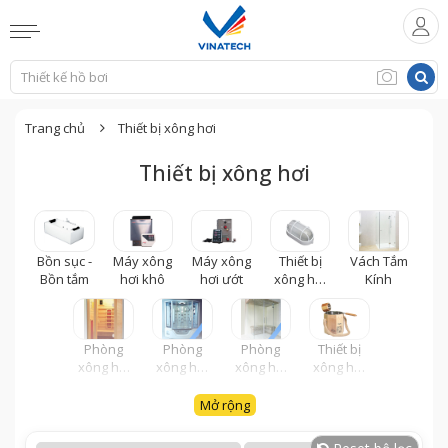
Trang chủ
Thiết bị xông hơi
Thiết bị xông hơi
Bồn sục -
Máy xông
Máy xông
Thiết bị
Vách Tắm
Bồn tắm
hơi khô
hơi ướt
xông hơi
Kính
ướt
Phòng
Phòng
Phòng
Thiết bị
xông hơi
xông hơi
xông hơi
xông hơi
khô
nhập
ướt
khô
khẩu
Mở rộng