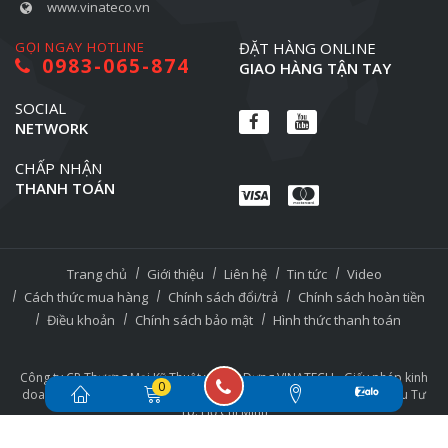
www.vinateco.vn
GỌI NGAY HOTLINE
ĐẶT HÀNG ONLINE
0983-065-874
GIAO HÀNG TẬN TAY
SOCIAL
NETWORK
CHẤP NHẬN
THANH TOÁN
Trang chủ
Giới thiệu
Liên hệ
Tin tức
Video
Cách thức mua hàng
Chính sách đổi/trả
Chính sách hoàn tiền
Điều khoản
Chính sách bảo mật
Hình thức thanh toán
Công ty CP Thương Mại Kỹ Thuật và Xây Dựng VINATECH - Giấy phép kinh
0
doanh số: 0316534061 cấp ngày 12/10/2020 bởi Sở Kế Hoạch và Đầu Tư
Tp. Hồ Chí Minh
Copyright © 2025. All rights reserved.
Thiết kế và phát triển
Công ty TNHH Erasoft
[Erasoft.vn]