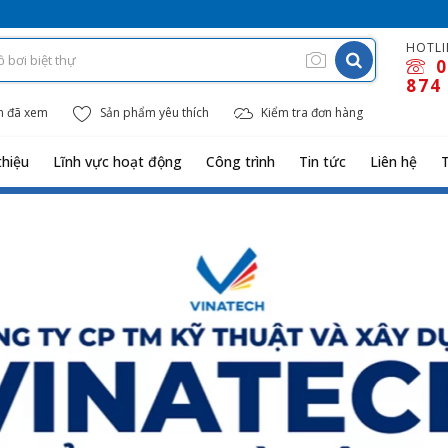
HOTLI
0
874
m đã xem
Sản phẩm yêu thích
Kiểm tra đơn hàng
thiệu
Lĩnh vực hoạt động
Công trình
Tin tức
Liên hệ