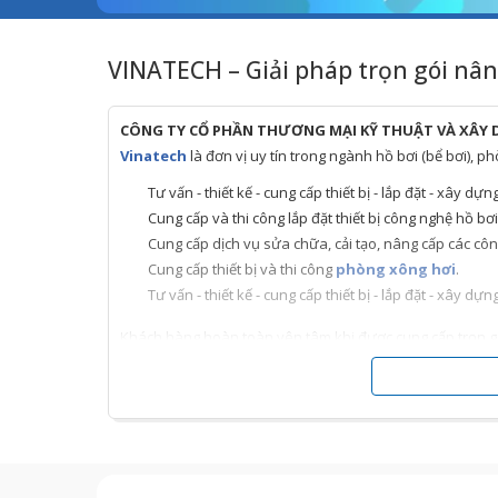
VINATECH – Giải pháp trọn gói nân
CÔNG TY CỔ PHẦN THƯƠNG MẠI KỸ THUẬT VÀ XÂY
Vinatech
là đơn vị uy tín trong ngành hồ bơi (bể bơi), p
Tư vấn - thiết kế - cung cấp thiết bị - lắp đặt - xây dựn
Cung cấp và thi công lắp đặt thiết bị công nghệ hồ bơi
Cung cấp dịch vụ sửa chữa, cải tạo, nâng cấp các công
Cung cấp thiết bị và thi công
phòng xông hơi
.
Tư vấn - thiết kế - cung cấp thiết bị - lắp đặt - xây dựn
Khách hàng hoàn toàn yên tâm khi được cung cấp trọn gói 
công trình và bảo hành.
Chúng tôi đảm bảo tiến độ, chất lượng và thẩm mỹ của cô
TẦM NHÌN - SỨ MỆNH - GIÁ TRỊ CỐT LÕI
Tạo lập dịch vụ cung cấp THIẾT BỊ kỹ thuật XÂY D