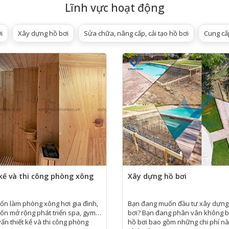
oàn hảo đáp ứng nhu cầu của khách hàng.
Lĩnh vực hoạt động
ôi cung cấp giải pháp phù hợp nhất, sử dụng hiệu quả tài chính của khách 
iá trị cuộc sống.
i
Xây dựng hồ bơi
Sửa chữa, nâng cấp, cải tạo hồ bơi
Cung cấp
kế và thi công phòng xông
Xây dựng hồ bơi
n làm phòng xông hơi gia đình,
Bạn đang muốn đầu tư xây dựng
ốn mở rộng phát triển spa, gym…
bơi? Bạn đang phân vân không b
vấn thiết kế và thi công phòng
hồ bơi bao gồm những chi phí n