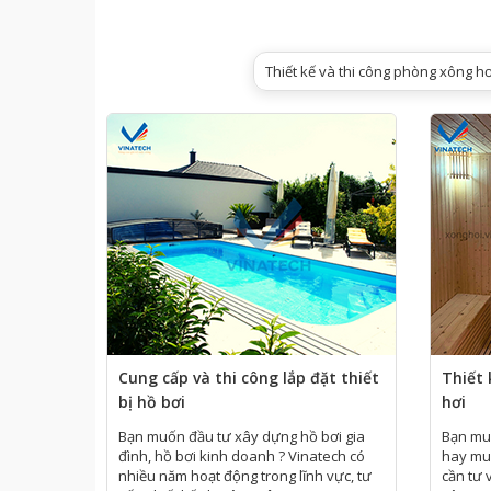
Mở ra cơ hội cung cấp dịch vụ sau bán hàng, h
Dựa trên những ý tưởng của khách hàng, chúng t
Chia sẻ và đồng hành với khách hàng, nâng cao g
Thiết kế và thi công phòng xông hơ
HỒ BƠI
Cung cấp và thi công lắp đặt thiết
Thiết 
bị hồ bơi
hơi
Bạn muốn đầu tư xây dựng hồ bơi gia
Bạn muố
đình, hồ bơi kinh doanh ? Vinatech có
hay mu
nhiều năm hoạt động trong lĩnh vực, tư
cần tư 