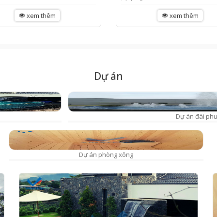
trình vận...
xem thêm
xem thêm
Dự án
Dự án đài ph
Dự án phòng xông