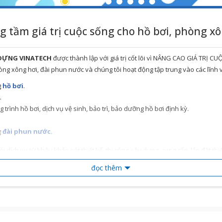
g tầm giá trị cuộc sống cho hồ bơi, phòng x
 DỰNG VINATECH
được thành lập với giá trị cốt lõi vì NÂNG CAO GIÁ TRỊ C
hòng xông hơi, đài phun nước và chúng tôi hoạt động tập trung vào các lĩnh 
g
hồ bơi
.
.
 trình hồ bơi, dịch vụ vệ sinh, bảo trì, bảo dưỡng hồ bơi định kỳ.
g
đài phun nước.
dịch vụ từ khâu khảo sát thiết kế, thi công xây dựng, cung cấp, lắp đặt thi
đọc thêm
ng trình hồ bơi, phòng xông hơi, đài phun nước trước khi bàn giao cho khá
ỰNG trọn gói, có thể tùy chỉnh theo yêu cầu của khách hàng.