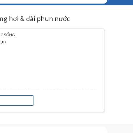
ông hơi & đài phun nước
UỘC SỐNG.
vực:
ết bị, vệ sinh, xử lý nước, hướng dẫn vận hành, bàn giao
ch hàng.