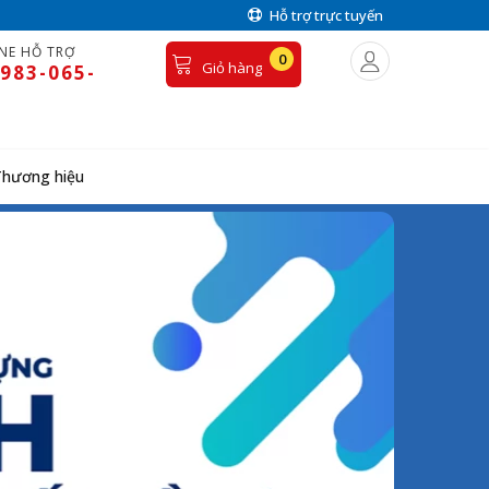
Hỗ trợ trực tuyến
NE HỖ TRỢ
0
Giỏ hàng
983-065-
Thương hiệu