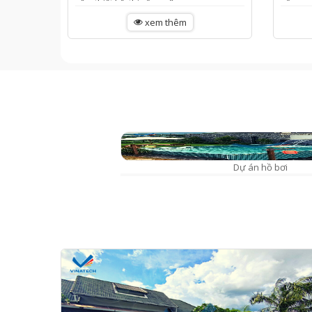
vấn, thiết kế, thi công xây...
xông...
xem thêm
XÔNG HƠI
Dự án hồ bơi