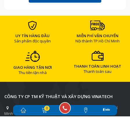
UY TÍN HÀNG ĐẦU
MIỄN PHÍ VẬN CHUYỂN
Sản phẩm độc quyền
Nội thành TP.Hồ Chí Minh
THANH TOÁN LINH HOẠT
GIAO HÀNG TẬN NƠI
Thanh toán sau
Thu tiền tận nhà
CÔNG TY CP TM KỸ THUẬT VÀ XÂY DỰNG VINATECH
Trụ sở TP.HCM: D7 Hải Âu, P.Hiệp Thành, Quận 12, TP. Hồ Chí
0
Minh
Điện thoại liên hệ TP.HCM: 0983 065 874 - 0934 238 218
Chi nhánh Hà Nội: Số 7A, Ngõ 71/20 Kim Hoàng, Xã Vân Canh,