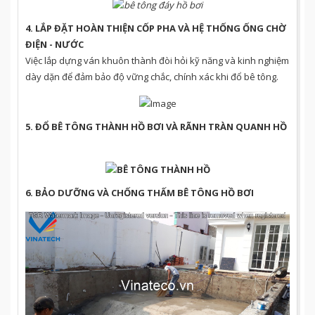
4. LẮP ĐẶT HOÀN THIỆN CỐP PHA VÀ HỆ THỐNG ỐNG CHỜ
ĐIỆN - NƯỚC
Việc lắp dựng ván khuôn thành đòi hỏi kỹ năng và kinh nghiệm
dày dặn để đảm bảo độ vững chắc, chính xác khi đổ bê tông.
5. ĐỔ BÊ TÔNG THÀNH HỒ BƠI VÀ RÃNH TRÀN QUANH HỒ
6. BẢO DƯỠNG VÀ CHỐNG THẤM BÊ TÔNG HỒ BƠI