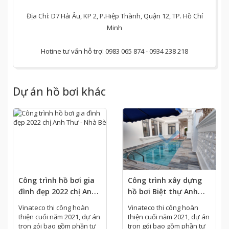
Địa Chỉ: D7 Hải Âu, KP 2, P.Hiệp Thành, Quận 12, TP. Hồ Chí
Minh
Hotine tư vấn hỗ trợ: ​0983 065 874 - 0934 238 218
Dự án hồ bơi khác
Công trình hồ bơi gia
Công trình xây dựng
đình đẹp 2022 chị Anh
hồ bơi Biệt thự Anh
Thư - Nhà Bè
Thiện - Xà Bang, Châu
Vinateco thi công hoàn
Vinateco thi công hoàn
Đức
thiện cuối năm 2021, dự án
thiện cuối năm 2021, dự án
trọn gói bao gồm phần tư
trọn gói bao gồm phần tư