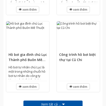
vấn, thiết kế, xây dựng hồ
vấn, thi công lắp đặt thiết bị
bơi, thi công lắp đặt thiết bị
hồ bơi gia đình Anh Thiện –
xem thêm
xem thêm
hồ bơi gia đình chi Anh...
Xà Bang, Châu Đức, Bà...
Hồ bơi gia đình chú Lục
Công trình hồ bơi biệt
Thành phố Buôn Mê
thự tại Củ Chi
Thuột
Hồ bơi tư nhân chú Lục là
một trong những chuỗi hồ
bơi tư nhân do công ty
Vinatech thiết kế và thi
công trên TP. Buôn Mê
xem thêm
xem thêm
Thuột tỉnh ĐakLak. Hồ bơi
được thiết...
Xem tất cả ...