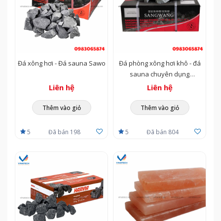
Đá xông hơi - Đá sauna Sawo
Đá phòng xông hơi khô - đá
sauna chuyên dụng
Sangwang
Liên hệ
Liên hệ
Thêm vào giỏ
Thêm vào giỏ
5
Đã bán 198
5
Đã bán 804