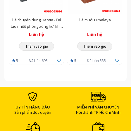
Đá chuyên dụng Harvia - Đá
Đá muối Himalaya
tạo nhiệt phòng xông hơi khô
(Sauna)
Liên hệ
Liên hệ
Thêm vào giỏ
Thêm vào giỏ
5
Đã bán 695
5
Đã bán 535
UY TÍN HÀNG ĐẦU
MIỄN PHÍ VẬN CHUYỂN
Sản phẩm độc quyền
Nội thành TP.Hồ Chí Minh