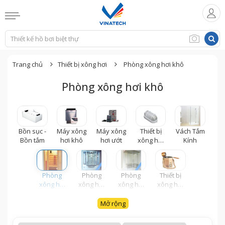
Trang chủ
Thiết bị xông hơi
Phòng xông hơi khô
Phòng xông hơi khô
Bồn sục -
Máy xông
Máy xông
Thiết bị
Vách Tắm
Bồn tắm
hơi khô
hơi ướt
xông hơi
Kính
ướt
Phòng
Phòng
Phòng
Thiết bị
xông hơi
xông hơi
xông hơi
xông hơi
khô
nhập
ướt
khô
khẩu
Mở rộng