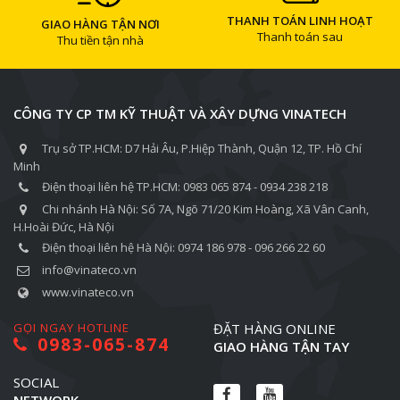
THANH TOÁN LINH HOẠT
GIAO HÀNG TẬN NƠI
Thanh toán sau
Thu tiền tận nhà
CÔNG TY CP TM KỸ THUẬT VÀ XÂY DỰNG VINATECH
Trụ sở TP.HCM: D7 Hải Âu, P.Hiệp Thành, Quận 12, TP. Hồ Chí
Minh
Điện thoại liên hệ TP.HCM: 0983 065 874 - 0934 238 218
Chi nhánh Hà Nội: Số 7A, Ngõ 71/20 Kim Hoàng, Xã Vân Canh,
H.Hoài Đức, Hà Nội
Điện thoại liên hệ Hà Nội: 0974 186 978 - 096 266 22 60
info@vinateco.vn
www.vinateco.vn
GỌI NGAY HOTLINE
ĐẶT HÀNG ONLINE
0983-065-874
GIAO HÀNG TẬN TAY
SOCIAL