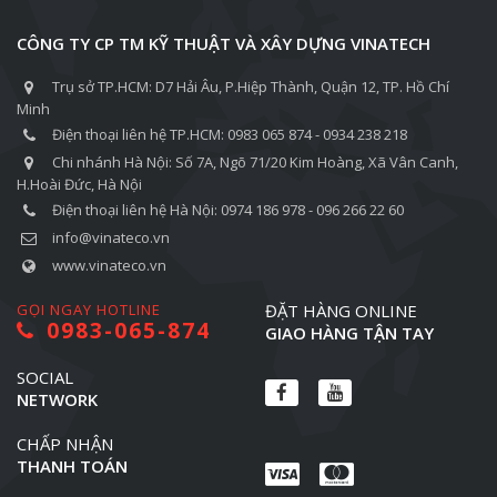
CÔNG TY CP TM KỸ THUẬT VÀ XÂY DỰNG VINATECH
Trụ sở TP.HCM: D7 Hải Âu, P.Hiệp Thành, Quận 12, TP. Hồ Chí
Minh
Điện thoại liên hệ TP.HCM: 0983 065 874 - 0934 238 218
Chi nhánh Hà Nội: Số 7A, Ngõ 71/20 Kim Hoàng, Xã Vân Canh,
H.Hoài Đức, Hà Nội
Điện thoại liên hệ Hà Nội: 0974 186 978 - 096 266 22 60
info@vinateco.vn
www.vinateco.vn
GỌI NGAY HOTLINE
ĐẶT HÀNG ONLINE
0983-065-874
GIAO HÀNG TẬN TAY
SOCIAL
NETWORK
CHẤP NHẬN
THANH TOÁN