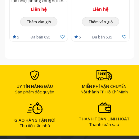
tạo nhiệt phòng xông hơi khô
(Sauna)
Liên hệ
Liên hệ
Thêm vào giỏ
Thêm vào giỏ
5
Đã bán 695
5
Đã bán 535
UY TÍN HÀNG ĐẦU
MIỄN PHÍ VẬN CHUYỂN
Sản phẩm độc quyền
Nội thành TP.Hồ Chí Minh
THANH TOÁN LINH HOẠT
GIAO HÀNG TẬN NƠI
Thanh toán sau
Thu tiền tận nhà