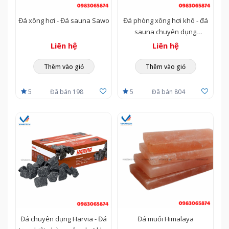
Đá xông hơi - Đá sauna Sawo
Đá phòng xông hơi khô - đá
sauna chuyên dụng
Sangwang
Liên hệ
Liên hệ
Thêm vào giỏ
Thêm vào giỏ
5
Đã bán 198
5
Đã bán 804
Đá chuyên dụng Harvia - Đá
Đá muối Himalaya